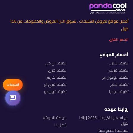
أفضل موقع لعروض التكييفات . تسوق الان العروض والخصومات من باندا
كول
الدعم الفني
أقسام الموقع
تكييف شارب
تكييف ال جي
تكييف فريش
تكييف جري
تكييف يونيون اير
تكييف كاريير
تكييف هاير
تكييف فري اير
المبيعات
تكييف ميديا
تكييف تورنيدو
روابط مهمة
عن اسعار التكييفات 2026 | باندا
خريطة الموقع
كول
إتصل بنا
سياسة الخصوصية