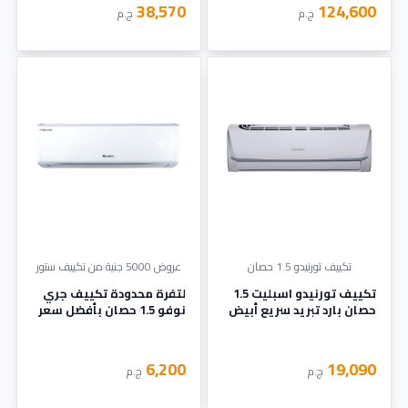
38,570
124,600
ج.م
ج.م
تكييف تورنيدو 1.5 حصان
عروض 5000 جنية من تكييف ستور
تكييف تورنيدو اسبليت 1.5
لتفرة محدودة تكييف جري
حصان بارد تبريد سريع أبيض
نوفو 1.5 حصان بأفضل سعر
TH-C12BEE
6,200
19,090
ج.م
ج.م