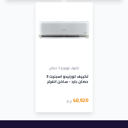
تكييف تورنيدو 3 حصان
تكييف تورنيدو اسبليت 3
حصان بارد - ساخن انفرتر
ديچيتال بلازما شيلد أبيض
TY-VX24ZEE
40,920
ج.م