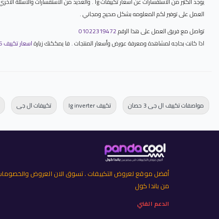
يوجد الكثير من الاستفسارات عن اسعار تكييفات lg .
العمل على توفير لكم المعلومه بشكل صحيح ومجاني .
تواصل مع فريق العمل على هذا الرقم
01022319472
اذا كانت بحاجه لمشاهدة ومعرفة عورض وأسعار المنتجات . فا يمككنك زيارة
اسعار تكييف LG 2026 خصومات تكييفات ال جي LG كاش وتقسيط
مواصفات تكييف ال جى 3 حصان
تكييف lg inverter
تكييفات ال جى
أفضل موقع لعروض التكييفات . تسوق الان العروض والخصوما
من باندا كول
الدعم الفني