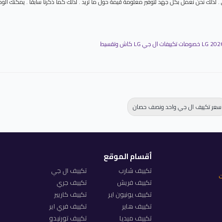
 والعديد من الاستفسارات والاسئلة الاخري . لذلك نحن نعمل بكل جهد لتوفير معلومة قيمة حول ما تريد . لذلك كما ذك
سعر تكييف ال جي واحد ونصف حصان
أقسام الموقع
تكييف شارب
تكييف ال جي
ت
تكييف فريش
تكييف جري
تكييف يونيون اير
تكييف كاريير
تكييف هاير
تكييف فري اير
تكييف ميديا
تكييف تورنيدو