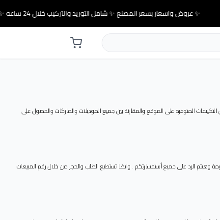
✨ عروض واسعار بسعر المصنع ✨ شامل التوريد والتركيب خلال 24 ساعه ✨
l من خلال موقع باندا كول وايضا يمكنك مشاهدة العديد من عروض التكييفات المتوفره على الموقع والمقارنة بين جميع الموديلات والماركات والحصول على
خص اسعار تكييفات lg وفرلنا لكم رقم خدمة عملاء . هيساعدك فى توفير المعلومة وهيتم الرد على جميع أستفسارتكم . وايضا تستطيع الطلب والحجز من خلال رقم المبيعات