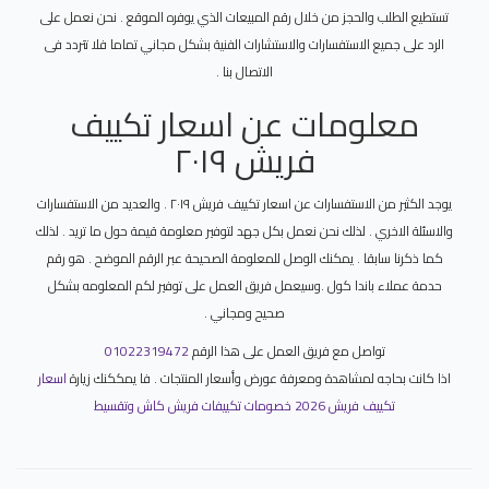
تستطيع الطلب والحجز من خلال رقم المبيعات الذي يوفره الموقع . نحن نعمل على
الرد على جميع الاستفسارات والاستشارات الفنية بشكل مجاني تماما فلا تتردد فى
الاتصال بنا .
معلومات عن اسعار تكييف
فريش ٢٠١٩
يوجد الكثير من الاستفسارات عن اسعار تكييف فريش ٢٠١٩ . والعديد من الاستفسارات
والاسئلة الاخري . لذلك نحن نعمل بكل جهد لتوفير معلومة قيمة حول ما تريد . لذلك
كما ذكرنا سابقا . يمكنك الوصل للمعلومة الصحيحة عبر الرقم الموضح . هو رقم
حدمة عملاء باندا كول .وسيعمل فريق العمل على توفير لكم المعلومه بشكل
صحيح ومجاني .
تواصل مع فريق العمل على هذا الرقم
01022319472
اذا كانت بحاجه لمشاهدة ومعرفة عورض وأسعار المنتجات . فا يمككنك زيارة
اسعار
تكييف فريش 2026 خصومات تكييفات فريش كاش وتقسيط