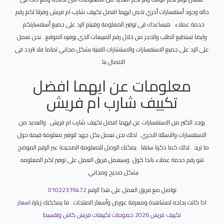
حاله وجود أستفسارات أخري تخص ايهما افضل تكييف شارب ام فريش وفرلنا لكم رقم
خدمة عملاء . هيساعدك فى توفير المعلومة وهيتم الرد على جميع أستفسارتكم .
وايضا تستطيع الطلب والحجز من خلال رقم المبيعات الذي يوفره الموقع . نحن نعمل
على الرد على جميع الاستفسارات والاستشارات الفنية بشكل مجاني تماما فلا تتردد فى
الاتصال بنا .
معلومات عن ايهما افضل
تكييف شارب ام فريش
يوجد الكثير من الاستفسارات عن ايهما افضل تكييف شارب ام فريش . والعديد من
الاستفسارات والاسئلة الاخري . لذلك نحن نعمل بكل جهد لتوفير معلومة قيمة حول
ما تريد . لذلك كما ذكرنا سابقا . يمكنك الوصل للمعلومة الصحيحة عبر الرقم الموضح .
هو رقم حدمة عملاء باندا كول .وسيعمل فريق العمل على توفير لكم المعلومه
بشكل صحيح ومجاني .
تواصل مع فريق العمل على هذا الرقم
01022319472
اذا كانت بحاجه لمشاهدة ومعرفة عورض وأسعار المنتجات . فا يمككنك زيارة
اسعار
تكييف فريش 2026 خصومات تكييفات فريش كاش وتقسيط