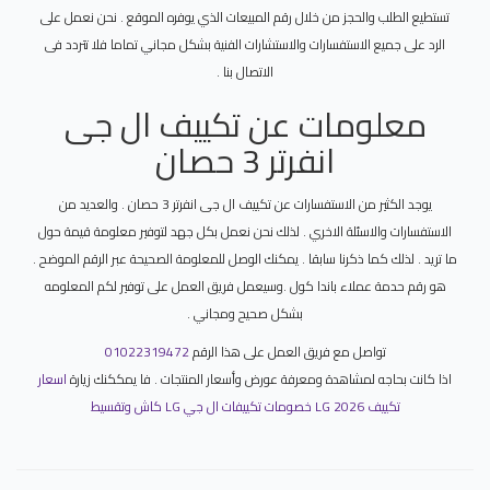
تستطيع الطلب والحجز من خلال رقم المبيعات الذي يوفره الموقع . نحن نعمل على
الرد على جميع الاستفسارات والاستشارات الفنية بشكل مجاني تماما فلا تتردد فى
الاتصال بنا .
معلومات عن تكييف ال جى
انفرتر 3 حصان
يوجد الكثير من الاستفسارات عن تكييف ال جى انفرتر 3 حصان . والعديد من
الاستفسارات والاسئلة الاخري . لذلك نحن نعمل بكل جهد لتوفير معلومة قيمة حول
ما تريد . لذلك كما ذكرنا سابقا . يمكنك الوصل للمعلومة الصحيحة عبر الرقم الموضح .
هو رقم حدمة عملاء باندا كول .وسيعمل فريق العمل على توفير لكم المعلومه
بشكل صحيح ومجاني .
تواصل مع فريق العمل على هذا الرقم
01022319472
اذا كانت بحاجه لمشاهدة ومعرفة عورض وأسعار المنتجات . فا يمككنك زيارة
اسعار
تكييف LG 2026 خصومات تكييفات ال جي LG كاش وتقسيط