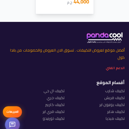
44,000
ج.م
أفضل موقع لعروض التكييفات . تسوق الان العروض والخصومات من باندا
كول
الدعم الفني
أقسام الموقع
تكييف شارب
تكييف ال جي
تكييف فريش
تكييف جري
تكييف يونيون اير
تكييف كاريير
تكييف هاير
تكييف فري اير
المبيعات
تكييف ميديا
تكييف تورنيدو