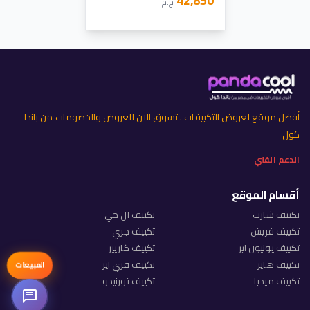
42,850
ج.م
أفضل موقع لعروض التكييفات . تسوق الان العروض والخصومات من باندا
كول
الدعم الفني
أقسام الموقع
تكييف شارب
تكييف ال جي
تكييف فريش
تكييف جري
تكييف يونيون اير
تكييف كاريير
تكييف هاير
تكييف فري اير
المبيعات
تكييف ميديا
تكييف تورنيدو