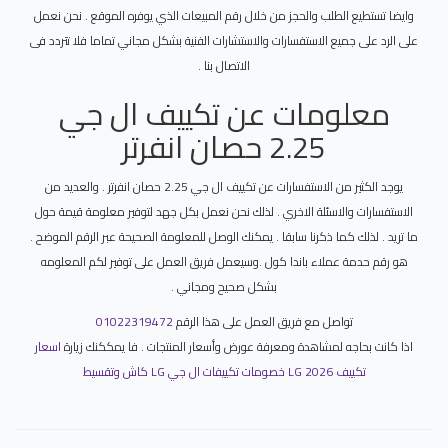
وايضا تستطيع الطلب والحجز من خلال رقم المبيعات الذي يوفره الموقع . نحن نعمل
على الرد على جميع الاستفسارات والاستشارات الفنية بشكل مجاني تماما فلا تتردد فى
الاتصال بنا .
معلومات عن تكييف ال جي
2.25 حصان انفرتر
يوجد الكثير من الاستفسارات عن تكييف ال جي 2.25 حصان انفرتر . والعديد من
الاستفسارات والاسئلة الاخري . لذلك نحن نعمل بكل جهد لتوفير معلومة قيمة حول
ما تريد . لذلك كما ذكرنا سابقا . يمكنك الوصل للمعلومة الصحيحة عبر الرقم الموضح .
هو رقم حدمة عملاء باندا كول .وسيعمل فريق العمل على توفير لكم المعلومه
بشكل صحيح ومجاني .
تواصل مع فريق العمل على هذا الرقم
01022319472
اذا كانت بحاجه لمشاهدة ومعرفة عورض وأسعار المنتجات . فا يمككنك زيارة
اسعار
تكييف LG 2026 خصومات تكييفات ال جي LG كاش وتقسيط