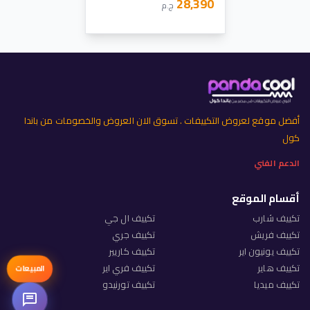
28,390
ج.م
أفضل موقع لعروض التكييفات . تسوق الان العروض والخصومات من باندا
كول
الدعم الفني
أقسام الموقع
تكييف شارب
تكييف ال جي
تكييف فريش
تكييف جري
تكييف يونيون اير
تكييف كاريير
تكييف هاير
تكييف فري اير
المبيعات
تكييف ميديا
تكييف تورنيدو