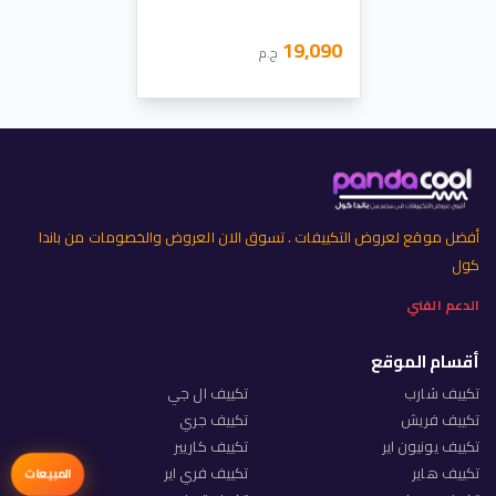
19,090
ج.م
أفضل موقع لعروض التكييفات . تسوق الان العروض والخصومات من باندا
كول
الدعم الفني
أقسام الموقع
تكييف شارب
تكييف ال جي
تكييف فريش
تكييف جري
تكييف يونيون اير
تكييف كاريير
تكييف هاير
تكييف فري اير
المبيعات