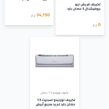
تكييف فريش نيو
بروفيشنال 3 حصان بارد
ساخن بدون بلازما
34,150
ج.م
0
ج.م
تكييف تورنيدو 1.5 حصان
تكييف تورنيدو اسبليت 1.5
حصان بارد تبريد سريع أبيض
TH-C12BEE