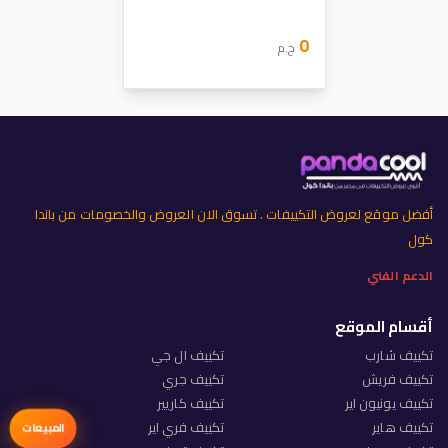
0
ج.م
أفضل موقع لعروض التكييفات . تسوق الان العروض والخصومات من باندا
كول
الدعم الفني
أقسام الموقع
تكييف شارب
تكييف ال جي
تكييف فريش
تكييف جري
تكييف يونيون اير
تكييف كاريير
تكييف هاير
تكييف فري اير
المبيعات