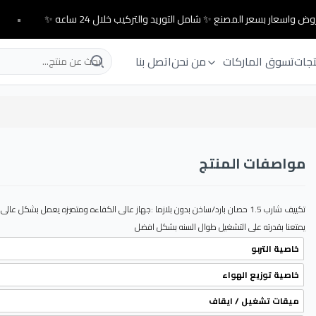
ض واسعار بسعر المصنع ✨ شامل التوريد والتركيب خلال 24 ساعه ✨
•
تجات
تسوق الماركات
من نحن
اتصل بنا
مواصفات المنتج
تكييف شارب 1.5 حصان بارد/ساخن بدون بلازما :جهاز عالى الكفاءه ومتميزه يعمل بشكل عال
يمتعنا بقدرته على التشغيل طوال السنه بشكل افضل
خاصية التربو
خاصية توزيع الهواء
ميقات تشغيل / ايقاف