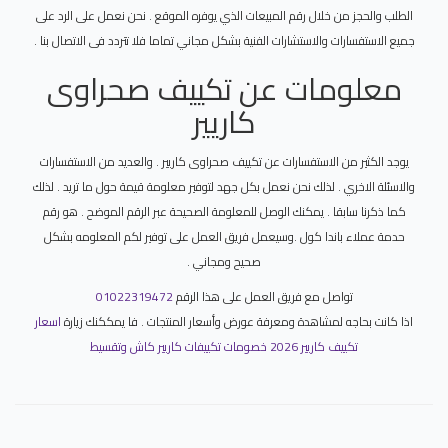
الطلب والحجز من خلال رقم المبيعات الذي يوفره الموقع . نحن نعمل على الرد على
جميع الاستفسارات والاستشارات الفنية بشكل مجاني تماما فلا تتردد فى الاتصال بنا .
معلومات عن تكييف صحراوى
كاريير
يوجد الكثير من الاستفسارات عن تكييف صحراوى كاريير . والعديد من الاستفسارات
والاسئلة الاخري . لذلك نحن نعمل بكل جهد لتوفير معلومة قيمة حول ما تريد . لذلك
كما ذكرنا سابقا . يمكنك الوصل للمعلومة الصحيحة عبر الرقم الموضح . هو رقم
حدمة عملاء باندا كول .وسيعمل فريق العمل على توفير لكم المعلومه بشكل
صحيح ومجاني .
تواصل مع فريق العمل على هذا الرقم
01022319472
اذا كانت بحاجه لمشاهدة ومعرفة عورض وأسعار المنتجات . فا يمككنك زيارة
اسعار
تكييف كاريير 2026 خصومات تكييفات كاريير كاش وتقسيط