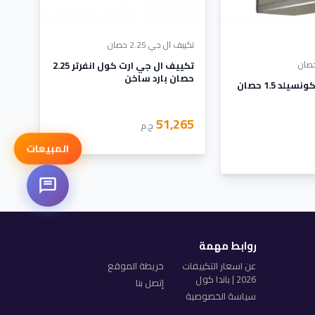
تكييف ال جي 2.25 حصان
تكييف ال جي ارت كول انفرتر 2.25
حصان بارد ساخن
تكييف كاريير كونسيلد 1.5 حصان
51,265
ج.م
المبيعات
روابط مهمة
عن اسعار التكييفات
خريطة الموقع
2026 | باندا كول
إتصل بنا
سياسة الخصوصية