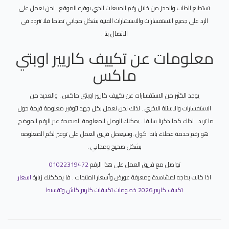
تستطيع الطلب والحجز من خلال رقم المبيعات الذي يوفره الموقع . نحن نعمل على
الرد على جميع الاستفسارات والاستشارات الفنية بشكل مجاني تماما فلا تتردد فى
الاتصال بنا .
معلومات عن تكييف كاريير اوبتي
ماكس
يوجد الكثير من الاستفسارات عن تكييف كاريير اوبتي ماكس . والعديد من
الاستفسارات والاسئلة الاخري . لذلك نحن نعمل بكل جهد لتوفير معلومة قيمة حول
ما تريد . لذلك كما ذكرنا سابقا . يمكنك الوصل للمعلومة الصحيحة عبر الرقم الموضح .
هو رقم حدمة عملاء باندا كول .وسيعمل فريق العمل على توفير لكم المعلومه
بشكل صحيح ومجاني .
تواصل مع فريق العمل على هذا الرقم
01022319472
اذا كانت بحاجه لمشاهدة ومعرفة عورض وأسعار المنتجات . فا يمككنك زيارة
اسعار
تكييف كاريير 2026 خصومات تكييفات كاريير كاش وتقسيط