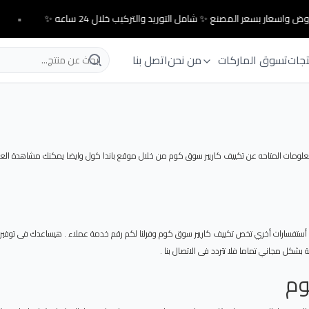
ض واسعار بسعر المصنع ✨ شامل التوريد والتركيب خلال 24 ساعه ✨
•
تجات
تسوق الماركات
من نحن
اتصل بنا
ومات المتاحه عن تكييف كاريير سوق كوم من خلال موقع باندا كول وايضا يمكنك مشاهدة العديد 
أستفسارات أخري تخص تكييف كاريير سوق كوم وفرلنا لكم رقم خدمة عملاء . هيساعدك فى توفير ا
 بشكل مجاني تماما فلا تتردد فى الاتصال بنا .
وم