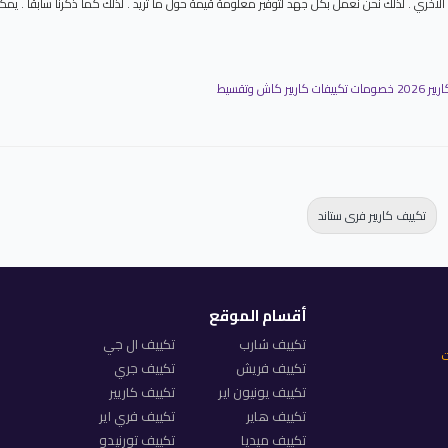
 الاخري . لذلك نحن نعمل بكل جهد لتوفير معلومة قيمة حول ما تريد . لذلك كما ذكرنا سابقا . ي
يير كاش وتقسيط
تكييف كاريير فرى ستاند
أقسام الموقع
تكييف شارب
تكييف ال جي
ت
تكييف فريش
تكييف جري
تكييف يونيون اير
تكييف كاريير
تكييف هاير
تكييف فري اير
تكييف ميديا
تكييف تورنيدو