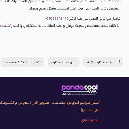
يوجد الكثير من الاستفسارات عن تكييف كاريير سوق كوم . والعديد من الاستفسارات والاسئلة
.وسيعمل فريق العمل على توفير لكم المعلومه بشكل صحيح ومجاني .
تواصل مع فريق العمل على هذا الرقم
01022319472
اذا كانت بحاجه لمشاهدة ومعرفة عورض وأسعار المنتجات . فا يمككنك زيارة
اسعار تكييف كاريير 2026 خصومات تكييفات كار
أسعار تكييف كاريير 2019
اجهزة تكييف كاريير
تكييف كاريير optimax 2.25
أفضل موقع لعروض التكييفات . تسوق الان العروض والخصوما
من باندا كول
الدعم الفني