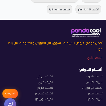
تكييف lg 1.5 انفرتر
تكييف lg inverter
أفضل موقع لعروض التكييفات . تسوق الان العروض والخصومات من باندا
كول
الدعم الفني
أقسام الموقع
تكييف شارب
تكييف ال جي
تكييف فريش
تكييف جري
تكييف يونيون اير
تكييف كاريير
تكييف هاير
تكييف فري اير
المبيعات
تكييف ميديا
تكييف تورنيدو