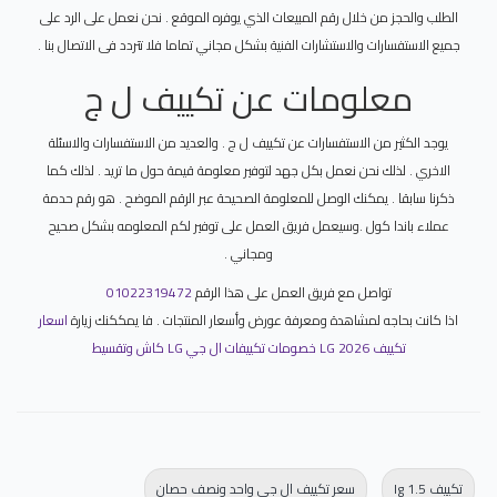
الطلب والحجز من خلال رقم المبيعات الذي يوفره الموقع . نحن نعمل على الرد على
جميع الاستفسارات والاستشارات الفنية بشكل مجاني تماما فلا تتردد فى الاتصال بنا .
معلومات عن تكييف ل ج
يوجد الكثير من الاستفسارات عن تكييف ل ج . والعديد من الاستفسارات والاسئلة
الاخري . لذلك نحن نعمل بكل جهد لتوفير معلومة قيمة حول ما تريد . لذلك كما
ذكرنا سابقا . يمكنك الوصل للمعلومة الصحيحة عبر الرقم الموضح . هو رقم حدمة
عملاء باندا كول .وسيعمل فريق العمل على توفير لكم المعلومه بشكل صحيح
ومجاني .
تواصل مع فريق العمل على هذا الرقم
01022319472
اذا كانت بحاجه لمشاهدة ومعرفة عورض وأسعار المنتجات . فا يمككنك زيارة
اسعار
تكييف LG 2026 خصومات تكييفات ال جي LG كاش وتقسيط
تكييف lg 1.5
سعر تكييف ال جي واحد ونصف حصان