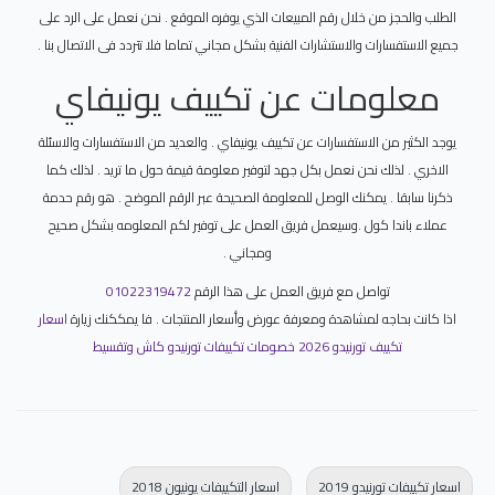
الطلب والحجز من خلال رقم المبيعات الذي يوفره الموقع . نحن نعمل على الرد على
جميع الاستفسارات والاستشارات الفنية بشكل مجاني تماما فلا تتردد فى الاتصال بنا .
معلومات عن تكييف يونيفاي
يوجد الكثير من الاستفسارات عن تكييف يونيفاي . والعديد من الاستفسارات والاسئلة
الاخري . لذلك نحن نعمل بكل جهد لتوفير معلومة قيمة حول ما تريد . لذلك كما
ذكرنا سابقا . يمكنك الوصل للمعلومة الصحيحة عبر الرقم الموضح . هو رقم حدمة
عملاء باندا كول .وسيعمل فريق العمل على توفير لكم المعلومه بشكل صحيح
ومجاني .
تواصل مع فريق العمل على هذا الرقم
01022319472
اذا كانت بحاجه لمشاهدة ومعرفة عورض وأسعار المنتجات . فا يمككنك زيارة
اسعار
تكييف تورنيدو 2026 خصومات تكييفات تورنيدو كاش وتقسيط
اسعار تكييفات تورنيدو 2019
اسعار التكييفات يونيون 2018