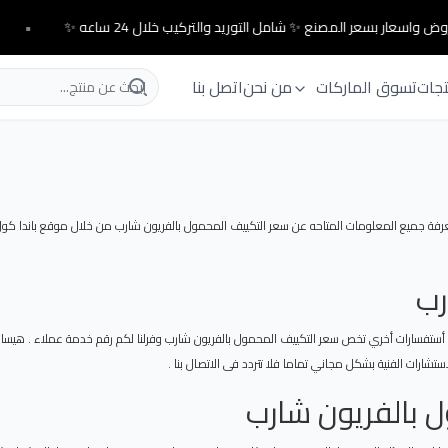
ض واسعار بسعر المصنع ✨ شامل التوريد والتركيب خلال 24 ساعه ✨
•
تجات
تسوق الماركات
من نحن
اتصل بنا
فة جميع المعلومات المتاحه عن سعر التكييف المحمول بالفريون شارب من خلال موقع باندا كول 
رب
أستفسارات أخري تخص سعر التكييف المحمول بالفريون شارب وفرلنا لكم رقم خدمة عملاء . هيساعد
شارات الفنية بشكل مجاني تماما فلا تتردد فى الاتصال بنا .
 بالفريون شارب