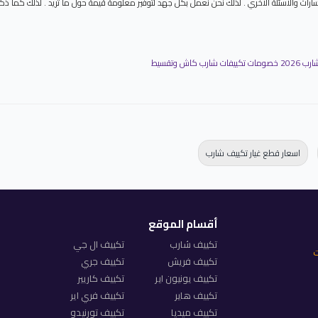
ارات والاسئلة الاخري . لذلك نحن نعمل بكل جهد لتوفير معلومة قيمة حول ما تريد . لذلك كما ذكر
ارب كاش وتقسيط
اسعار قطع غيار تكييف شارب
أقسام الموقع
تكييف شارب
تكييف ال جي
ت
تكييف فريش
تكييف جري
تكييف يونيون اير
تكييف كاريير
تكييف هاير
تكييف فري اير
تكييف ميديا
تكييف تورنيدو