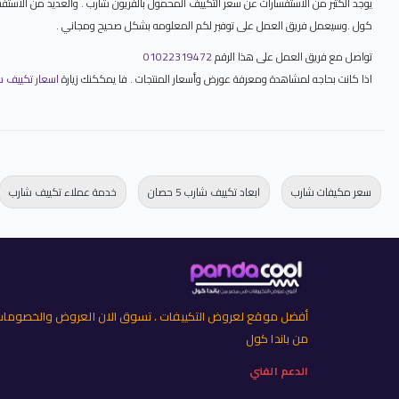
يوجد الكثير من الاستفسارات عن سعر التكييف المحمول بالفريون شارب . والعديد من الاستفس
كول .وسيعمل فريق العمل على توفير لكم المعلومه بشكل صحيح ومجاني .
تواصل مع فريق العمل على هذا الرقم
01022319472
اذا كانت بحاجه لمشاهدة ومعرفة عورض وأسعار المنتجات . فا يمككنك زيارة
اسعار تكييف شارب 2026 خصومات تكييفات ش
سعر مكيفات شارب
ابعاد تكييف شارب 5 حصان
خدمة عملاء تكييف شارب
أفضل موقع لعروض التكييفات . تسوق الان العروض والخصوما
من باندا كول
الدعم الفني