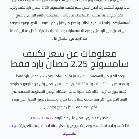
حاله وجود أستفسارات أخري تخص سعر تكييف سامسونج 2.25 حصان بارد فقط وفرلنا
لكم رقم خدمة عملاء . هيساعدك فى توفير المعلومة وهيتم الرد على جميع
أستفسارتكم . وايضا تستطيع الطلب والحجز من خلال رقم المبيعات الذي يوفره الموقع
. نحن نعمل على الرد على جميع الاستفسارات والاستشارات الفنية بشكل مجاني تماما
فلا تتردد فى الاتصال بنا .
معلومات عن سعر تكييف
سامسونج 2.25 حصان بارد فقط
يوجد الكثير من الاستفسارات عن سعر تكييف سامسونج 2.25 حصان بارد فقط .
والعديد من الاستفسارات والاسئلة الاخري . لذلك نحن نعمل بكل جهد لتوفير معلومة
قيمة حول ما تريد . لذلك كما ذكرنا سابقا . يمكنك الوصل للمعلومة الصحيحة عبر
الرقم الموضح . هو رقم حدمة عملاء باندا كول .وسيعمل فريق العمل على توفير
لكم المعلومه بشكل صحيح ومجاني .
تواصل مع فريق العمل على هذا الرقم
01022319472
اذا كانت بحاجه لمشاهدة ومعرفة عورض وأسعار المنتجات . فا يمككنك زيارة
تكييف
سامسونج