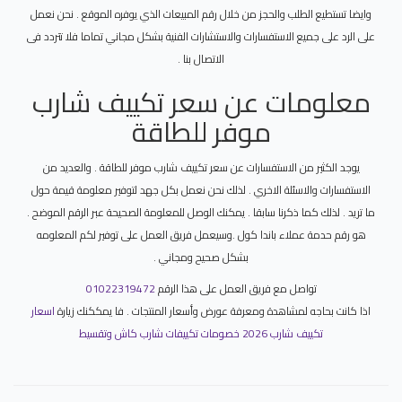
وايضا تستطيع الطلب والحجز من خلال رقم المبيعات الذي يوفره الموقع . نحن نعمل
على الرد على جميع الاستفسارات والاستشارات الفنية بشكل مجاني تماما فلا تتردد فى
الاتصال بنا .
معلومات عن سعر تكييف شارب
موفر للطاقة
يوجد الكثير من الاستفسارات عن سعر تكييف شارب موفر للطاقة . والعديد من
الاستفسارات والاسئلة الاخري . لذلك نحن نعمل بكل جهد لتوفير معلومة قيمة حول
ما تريد . لذلك كما ذكرنا سابقا . يمكنك الوصل للمعلومة الصحيحة عبر الرقم الموضح .
هو رقم حدمة عملاء باندا كول .وسيعمل فريق العمل على توفير لكم المعلومه
بشكل صحيح ومجاني .
تواصل مع فريق العمل على هذا الرقم
01022319472
اذا كانت بحاجه لمشاهدة ومعرفة عورض وأسعار المنتجات . فا يمككنك زيارة
اسعار
تكييف شارب 2026 خصومات تكييفات شارب كاش وتقسيط