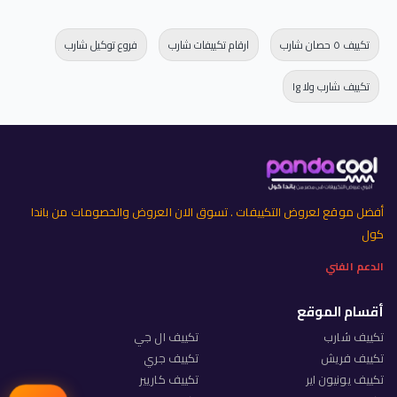
تكييف ٥ حصان شارب
ارقام تكييفات شارب
فروع توكيل شارب
تكييف شارب ولا lg
أفضل موقع لعروض التكييفات . تسوق الان العروض والخصومات من باندا
كول
الدعم الفني
أقسام الموقع
تكييف شارب
تكييف ال جي
تكييف فريش
تكييف جري
تكييف يونيون اير
تكييف كاريير