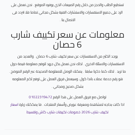
تستطيع الطلب والحجز من خلال رقم المبيعات الذي يوفره الموقع . نحن نعمل على
الرد على جميع الاستفسارات والاستشارات الفنية بشكل مجاني تماما فلا تتردد فى
الاتصال بنا .
معلومات عن سعر تكييف شارب
6 حصان
يوجد الكثير من الاستفسارات عن سعر تكييف شارب 6 حصان . والعديد من
الاستفسارات والاسئلة الاخري . لذلك نحن نعمل بكل جهد لتوفير معلومة قيمة حول
ما تريد . لذلك كما ذكرنا سابقا . يمكنك الوصل للمعلومة الصحيحة عبر الرقم الموضح .
هو رقم حدمة عملاء باندا كول .وسيعمل فريق العمل على توفير لكم المعلومه
بشكل صحيح ومجاني .
تواصل مع فريق العمل على هذا الرقم
01022319472
اذا كانت بحاجه لمشاهدة ومعرفة عورض وأسعار المنتجات . فا يمككنك زيارة
اسعار
تكييف شارب 2026 خصومات تكييفات شارب كاش وتقسيط