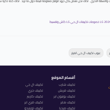
عر تكييف lg 2.25 حصان 2018 . والعديد من الاستفسارات والاسئلة الاخري . لذلك نحن نعمل بكل جهد لتوفير معلومة قيمة حول م
عيوب تكييف ال جي انفرتر
أقسام الموقع
تكييف شارب
تكييف ال جي
ت
تكييف فريش
تكييف جري
تكييف يونيون اير
تكييف كاريير
تكييف هاير
تكييف فري اير
تكييف ميديا
تكييف تورنيدو