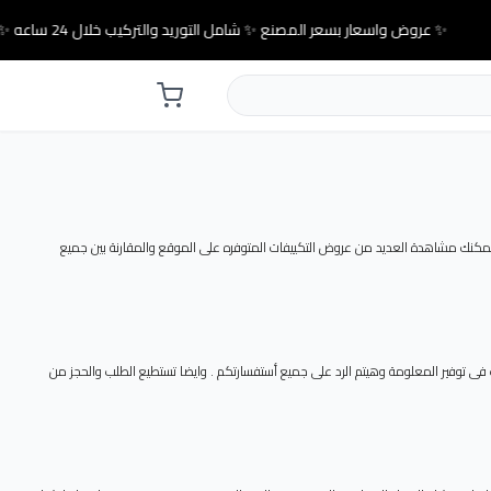
✨ عروض واسعار بسعر المصنع ✨ شامل التوريد والتركيب خلال 24 ساعه ✨
كنك معرفة جميع المعلومات المتاحه عن سعر تكييف lg 2.25 حصان 2018 من خلال موقع باندا كول وايضا يمكنك مشاهدة العديد من عروض التكييفات المتوفره على الموقع والمقارنة بين جميع
وجود أستفسارات أخري تخص سعر تكييف lg 2.25 حصان 2018 وفرلنا لكم رقم خدمة عملاء . هيساعدك فى توفير المعلومة وهيتم الرد على جميع أستفسارتكم . وايضا تستطيع الطلب والحجز من