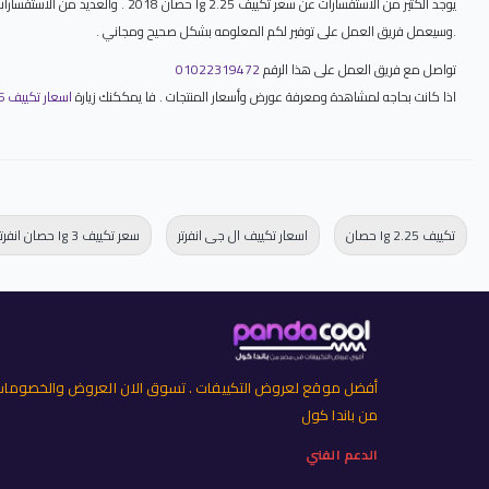
يوجد الكثير من الاستفسارات عن س
.وسيعمل فريق العمل على توفير لكم المعلومه بشكل صحيح ومجاني .
تواصل مع فريق العمل على هذا الرقم
01022319472
اذا كانت بحاجه لمشاهدة ومعرفة عورض وأسعار المنتجات . فا يمككنك زيارة
اسعار تكييف LG 2026 خصومات تكييفات ال جي LG كاش وتقسيط
تكييف lg 2.25 حصان
اسعار تكييف ال جى انفرتر
سعر تكييف lg 3 حصان انفرتر
أفضل موقع لعروض التكييفات . تسوق الان العروض والخصوما
من باندا كول
الدعم الفني