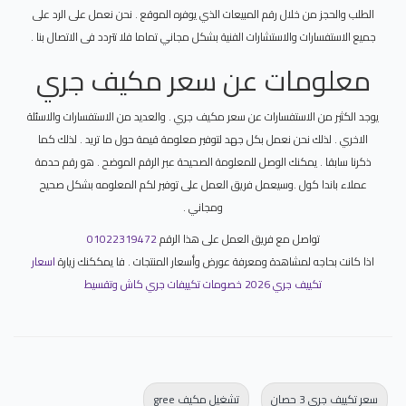
الطلب والحجز من خلال رقم المبيعات الذي يوفره الموقع . نحن نعمل على الرد على
جميع الاستفسارات والاستشارات الفنية بشكل مجاني تماما فلا تتردد فى الاتصال بنا .
معلومات عن سعر مكيف جري
يوجد الكثير من الاستفسارات عن سعر مكيف جري . والعديد من الاستفسارات والاسئلة
الاخري . لذلك نحن نعمل بكل جهد لتوفير معلومة قيمة حول ما تريد . لذلك كما
ذكرنا سابقا . يمكنك الوصل للمعلومة الصحيحة عبر الرقم الموضح . هو رقم حدمة
عملاء باندا كول .وسيعمل فريق العمل على توفير لكم المعلومه بشكل صحيح
ومجاني .
تواصل مع فريق العمل على هذا الرقم
01022319472
اذا كانت بحاجه لمشاهدة ومعرفة عورض وأسعار المنتجات . فا يمككنك زيارة
اسعار
تكييف جري 2026 خصومات تكييفات جري كاش وتقسيط
سعر تكييف جرى 3 حصان
تشغيل مكيف gree