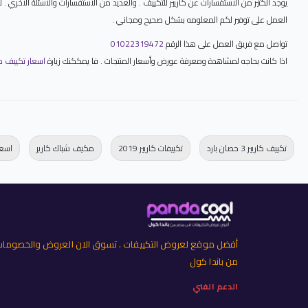
يوجد الكثير من الاستفسارات عن كاريير للتكييف . والعديد من الاستفسارات والاسئلة الاخر
العمل على توفير لكم المعلومه بشكل صحيح ومجاني .
تواصل مع فريق العمل على هذا الرقم
01022319472
اذا كانت بحاجه لمشاهدة ومعرفة عورض وأسعار المنتجات . فا يمككنك زيارة
اسعار تكييف كاريير 2026 خصومات تكييفات كار
تكييف كاريير 3 حصان بارد
تكييفات كاريير 2019
مكيف شباك كارير
اسعا
أفضل موقع لعروض التكييفات . تسوق الان العروض والخصوما
من باندا كول
الدعم الفني