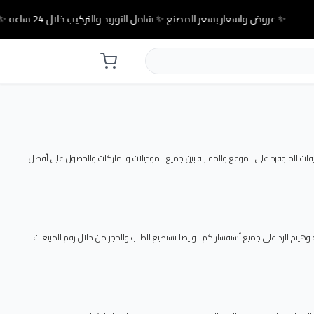
✨ عروض واسعار بسعر المصنع ✨ شامل التوريد والتركيب خلال 24 ساعه ✨
فات المتوفره على الموقع والمقارنة بين جميع الموديلات والماركات والحصول على أفضل
هيتم الرد على جميع أستفسارتكم . وايضا تستطيع الطلب والحجز من خلال رقم المبيعات