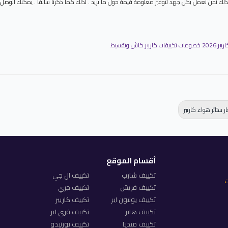
ي . لذلك نحن نعمل بكل جهد لتوفير معلومة قيمة حول ما تريد . لذلك كما ذكرنا سابقا . يمكنك ال
يير كاش وتقسيط
ر ستائر هواء كاريير
أقسام الموقع
تكييف شارب
تكييف ال جي
ت
تكييف فريش
تكييف جري
تكييف يونيون اير
تكييف كاريير
تكييف هاير
تكييف فري اير
تكييف ميديا
تكييف تورنيدو