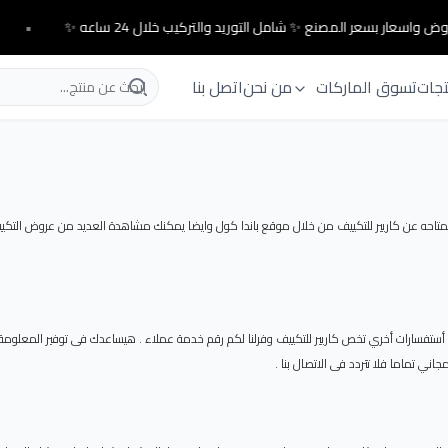
ض واسعار بسعر المصنع ✨ شامل التوريد والتركيب خلال 24 ساعه ✨
•
تجات
تسوق الماركات
من نحن
اتصل بنا
متاحه عن كاريير للتكييف من خلال موقع باندا كول وايضا يمكنك مشاهدة العديد من عروض التكيي
ستفسارات أخري تخص كاريير للتكييف وفرلنا لكم رقم خدمة عملاء . هيساعدك فى توفير المعلومة و
ني تماما فلا تتردد فى الاتصال بنا .