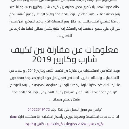
حاله وجود أستفسارات أخري تخص مقارنة بين تكييف شارب وكاريير 2019 وفرلنا لكم
رقم خدمة عملاء . هيساعدك فى توفير المعلومة وهيتم الرد على جميع أستفسارتكم
. وايضا تستطيع الطلب والحجز من خلال رقم المبيعات الذي يوفره الموقع . نحن نعمل
على الرد على جميع الاستفسارات والاستشارات الفنية بشكل مجاني تماما فلا تتردد فى
الاتصال بنا .
معلومات عن مقارنة بين تكييف
شارب وكاريير 2019
يوجد الكثير من الاستفسارات عن مقارنة بين تكييف شارب وكاريير 2019 . والعديد من
الاستفسارات والاسئلة الاخري . لذلك نحن نعمل بكل جهد لتوفير معلومة قيمة حول
ما تريد . لذلك كما ذكرنا سابقا . يمكنك الوصل للمعلومة الصحيحة عبر الرقم الموضح .
هو رقم حدمة عملاء باندا كول .وسيعمل فريق العمل على توفير لكم المعلومه
بشكل صحيح ومجاني .
تواصل مع فريق العمل على هذا الرقم
01022319472
اذا كانت بحاجه لمشاهدة ومعرفة عورض وأسعار المنتجات . فا يمككنك زيارة
اسعار
تكييف شارب 2026 خصومات تكييفات شارب كاش وتقسيط