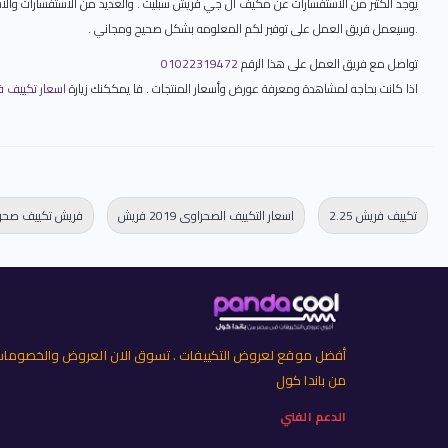
يوجد الكثير من الاستفسارات عن مكيف ال جي فريش سبليت . والعديد من الاستفسارات والاسئ
.وسيعمل فريق العمل على توفير لكم المعلومه بشكل صحيح ومجاني .
تواصل مع فريق العمل على هذا الرقم
01022319472
اذا كانت بحاجه لمشاهدة ومعرفة عورض وأسعار المنتجات . فا يمككنك زيارة
اسعار تكييف فريش 2026 خصومات تكييفات 
تكييف فريش 2.25
اسعار التكييف الصحراوى 2019 فريش
فريش تكييف صحر
أفضل موقع لعروض التكييفات . تسوق الان العروض والخصوما
من باندا كول
الدعم الفني