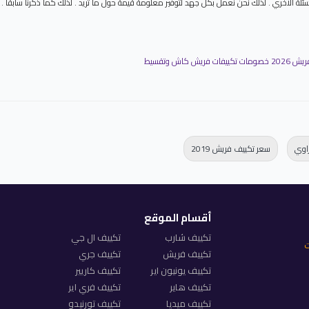
لة الاخري . لذلك نحن نعمل بكل جهد لتوفير معلومة قيمة حول ما تريد . لذلك كما ذكرنا سابقا 
فريش كاش وتقسيط
اوي
سعر تكييف فريش 2019
أقسام الموقع
تكييف شارب
تكييف ال جي
ت
تكييف فريش
تكييف جري
تكييف يونيون اير
تكييف كاريير
تكييف هاير
تكييف فري اير
تكييف ميديا
تكييف تورنيدو