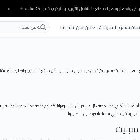
ض واسعار بسعر المصنع ✨ شامل التوريد والتركيب خلال 24 ساعه ✨
•
تجات
تسوق الماركات
من نحن
اتصل بنا
معلومات المتاحه عن مكيف ال جي فريش سبليت من خلال موقع باندا كول وايضا يمكنك مشاهدة ا
 أستفسارات أخري تخص مكيف ال جي فريش سبليت وفرلنا لكم رقم خدمة عملاء . هيساعدك فى توفي
فنية بشكل مجاني تماما فلا تتردد فى الاتصال بنا .
سبليت