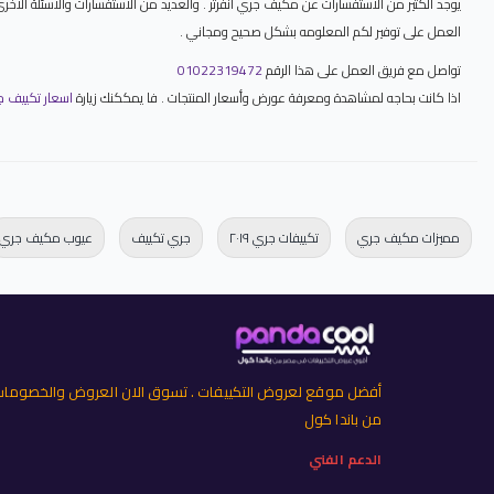
يوجد الكثير من الاستفسارات عن مكيف جري انفرتر . والعديد من الاستفسارات والاسئلة الاخ
العمل على توفير لكم المعلومه بشكل صحيح ومجاني .
تواصل مع فريق العمل على هذا الرقم
01022319472
اذا كانت بحاجه لمشاهدة ومعرفة عورض وأسعار المنتجات . فا يمككنك زيارة
اسعار تكييف جري 2026 خصومات تكييفات جري
مميزات مكيف جري
تكييفات جري ٢٠١٩
جري تكييف
عيوب مكيف جري
أفضل موقع لعروض التكييفات . تسوق الان العروض والخصوما
من باندا كول
الدعم الفني