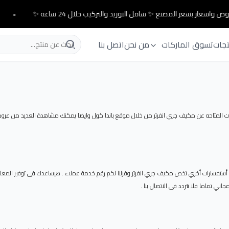
ض واسعار بسعر المصنع ✨ شامل التوريد والتركيب خلال 24 ساعه ✨
•
تجات
تسوق الماركات
من نحن
اتصل بنا
المتاحه عن مكيف جري انفرتر من خلال موقع باندا كول وايضا يمكنك مشاهدة العديد من عروض ال
أستفسارات أخري تخص مكيف جري انفرتر وفرلنا لكم رقم خدمة عملاء . هيساعدك فى توفير المعلوم
ني تماما فلا تتردد فى الاتصال بنا .