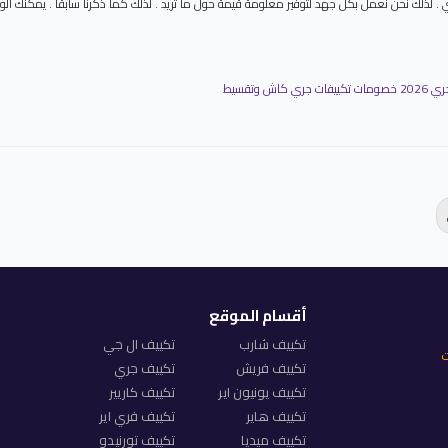
ري . لذلك نحن نعمل بكل جهد لتوفير معلومة قيمة حول ما تريد . لذلك كما ذكرنا سابقا . يمكنك
 كاش وتقسيط
أقسام الموقع
تكييف شارب
تكييف ال جي
ت
تكييف فريش
تكييف جري
تكييف يونيون اير
تكييف كاريير
تكييف هاير
تكييف فري اير
تكييف ميديا
تكييف تورنيدو