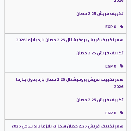
2026
هل تكييف فريش كويس هدا الامر سن واضحة لكم الان حتى تتعرف على امكانيات الجهاز
التي تجعله من المكيفات الأفضل مهما توافر أنواع كثيرة من الاجهزة في الاسواق لأن راحة
تكييف فريش 2.25 حصان
العميل هدفنا الاول وأن نوفر لهم تكييف كويس مثل فريش يكون أهم ما نريده :
EGP 0
يتميز بإحتوائه على أفضل سعة تبريد عالية الكفاءة تعمل على تبريد المكان .
يتميز بالتشغيل التلقائي عند قطع التيار الكهربائى .
سعر تكييف فريش بروفيشنال 2.25 حصان بارد بلازما 2026
يتميز بالتصميم الأنيق المناسب لجميع الاذواق .
يتميز بأنه يعمل على استهلاك أقل للكهرباء مهما تم تشغيل المكيف .
تكييف فريش 2.25 حصان
يتميز بوحدة خارجية عالية الكفاءة تتحمل جميع تغيرات البيئة ولا يتغير شكلها ولا لونها
لأننا نستخدم لها أفضل أنواع الدهانات .
EGP 0
يتميز بإمكانية توزيع الهواء المكيف في جميع أنحاء الغرفة أعلى وأسفل الغرفة حتى
تستمتع بالمكان بالكامل .
سعر تكييف فريش بروفيشنال 2.25 حصان بارد بدون بلازما
يتميز باحتوائه على خاصية البلازما التى تعمل على التخلص من الجراثيم والفيروسات التي
2026
لا نستطيع إزالتها وأى روائح كريهة موجودة فى المكان تعمل على ازالتها .
تكييف فريش 2.25 حصان
يتميز تكييف فريش بخاصية الصوت الهادئ التى تعمل على خفض صوت الجهاز عند
تشغيله حتى يتم الاستمتاع بتشغيل الجهاز فى هدوء .
EGP 0
كما أن يوجد الكثير من مميزاته المختلفة التى تجعله من أفضل المكيفات استخداما وتزيد من
نسبة مبيعاته معنا هتستمتع بكل اوقاتك وستكون مستمتع بكل جديد والخدمات التي تتوفر مع
سعر تكييف فريش 2.25 حصان سمارت بلازما بارد ساخن 2026