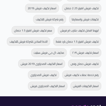
موديلات تكييف فريش بروفيشنال
تكييف فريش انفرتر 2.25 حصان
اسعار تكييف فريش 2019
تكييف فريش بروفيشنال بارد بلازما .
تكييف فريش بروفيشنال بارد ساخن بلازما .
تكييفات فريش واسعارها
رقم شركة فريش للتكييف
تكييف فريش بروفيشنال بارد بدون بلازما .
ايهما افضل تكييف شارب ام فريش
سعر تكييف فريش انفرتر 1.5 حصان
اسعار تكييف فريش سمارت
بلازما
تكييف فريش انفرتر 1.5 حصان بارد فقط
الخط الساخن لشركة فريش للتكييف
أستمتع بأسعار تكييف فريش سمارت بلازما الجهاز الاكثر استخداما لامكانياته العالية
اسعار تكييف فريش ٢٠١٩
مكيف ال جي فريش سبليت
التي تجعلنا متميزين بالرغم من من احتوائه على كل المواصفات الجديدة ولكن يتوافر
بأقل الأسعار حتى يتمكن العميل من الحصول علية .
تكييف فريش حصان ونص
اسعار التكييف الصحراوى 2019 فريش
يحتوى تكييف فريش سمارت بلازما على خاصية التبريد فائق السرعة التي تجعلنا
رقم خدمة عملاء تكييف فريش
تكييف فريش الصحراوي
مستمتعين بأوقاتنا .
يتميز بقدرته العالية على تنظيف الوحدة الداخلية من خلال ضخ أيونات البلازما داخلها
اسعار التكييفات الفريش
اسعار التكييف الصحراوى فريش
حتى يتم تنظيفها من الأتربة التى تتوافر بها .
يتوافر الان مع تكييف فريش سمارت بلازما على أفضل مواسير تصنع من النحاس ويتم
توفيرها بطول يصل الى 3 متر حتى تتمكن من تركيب الجهاز .
لأن العميل يبحث عن الجهاز المتطور والمتكامل بكل المواصفات وفى نفس الوقت