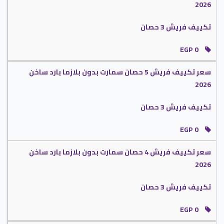
العالية وتمكن من قضاء وقتا ممتع دون أى توتر .
2026
نعرف طبعا أن اختيار الجهاز يتم حسب مساحة الغرفة ولذلك لابد من الاهتمام جيدا
تكييف فريش 3 حصان
من معرفة المساحة ولكي نسهل عليك الأمر نوفر لكم تكييف فريش 2.25 حصان
يكفى حتى مساحة 18 متر مربع .
EGP 0
سعر تكييف فريش 3 حصان
2021
سعر تكييف فريش 5 حصان سمارت بدون بلازما بارد ساخن
2026
أحصل دلوقتى على المكيف الذي تبحث عنه وبأقل الأسعار التي توجد فى السوق
تكييف فريش 3 حصان
معنا ستحصل على سعر تكييف فريش 3 حصان مناسب لجميع مستويات العملاء
يجعلك تستمتع بوقتك فى جميع الأوقات لأن يتوافر منه موديلات منها التي تعمل
EGP 0
معنا فى الصيف فقط وأيضا التي تستخدم فى الصيف والشتاء يعني هتختار الجهاز
المناسب لك فى الامكانيات والموديلات .
سعر تكييف فريش 4 حصان سمارت بدون بلازما بارد ساخن
يحتوى تكييف فريش على أقوى الخواص منها التنظيف الذاتي التي تستخدم لوحدة
2026
الداخلية تحافظ عليها وتحميها من التلف وتحافظ عليها وعلى كفاءتها لأنها تعمل
تكييف فريش 3 حصان
ضخ ايونات البلازما كلاستر داخلها بدقة حتى يتم تنظيفها من أى أتربة وتبقى سريعة
فى التبريد كما أنها تمتعنا بقدرتها على منع تكون العفن على سطح المبادل الحرارى .
EGP 0
ننفرد الان بالحصول على أفضل خدمة مبيعات أون لاين تعمل من أجل إرضاء العملاء