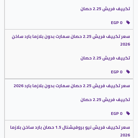
الجهاز .
تكييف فريش 2.25 حصان
تكييف فريش 1.25 حصان
EGP 0
يمكنكم الان الحصول على تكييف فريش 1.25 حصان للمساحات الصغيرة جدا ويكون
سعر تكييف فريش 2.25 حصان سمارت بدون بلازما بارد ساخن
عالية الكفاءة فى التبريد والتدفئة كما أنه يحتوى أيضا على جميع المواصفات ويتميز
2026
بالرغم من ذلك بسعره المغرى المناسب للعميل بشكل مميز وهذا لا تجده فى أى
ماركة أخرى .
تكييف فريش 2.25 حصان
يحتوي على أحدث ريموت كنترول يتوافر به شاشة عرض تظهر لنا جميع الامكانيات التي
تعمل فى الجهاز و يجعلنا نستخدم الجهاز بسهولة دون أى صعوبة وأيضا يمكننا
EGP 0
استخدامه من بعيد وهذا يكون مفضل لكثير من الأشخاص .
ننفرد الان عند شراء تكييف فريش 1.25 حصان بالحصول على أفضل خدمة عملاء
سعر تكييف فريش 2.25 حصان سمارت بدون بلازما بارد 2026
تتعامل مع العميل باسلوب متحضر كما أنهم يقومون بمساعدة العميل فى حل اى
مشكلة يتعرض لها فى الجهاز .
تكييف فريش 2.25 حصان
استمتع بالتعامل مع أفضل فريق من الفنيين العاملين لدينا يقومون بتصليح جميع
EGP 0
الاعطال التي تحدث في الجهاز باجدد الاساليب التى تحافظ علية وتجعله يعمل بنفس
كفاءته العالية .
سعر تكييف فريش نيو بروفيشنال 1.5 حصان بارد ساخن بلازما
يعمل معنا بسرعة فى اتباع الأشخاص المتواجدين في الغرفة لأن الآن تكييف فريش
2026
يحتوى على خاصية التتبع التى تجعلنا نستمتع بأفضل درجة من الهواء المكيف مهما