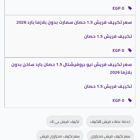
مواصفات تكييف فريش بروفيشنال
EGP 0
التميز بالوضع البارد /الساخن :
نوفر لكم الان تكييف فريش بروفيشنال بخاصية
التبريد السريع التى تمتعنا بالهواء المكيف البارد ويستخدم أيضا على الوضع الساخن
سعر تكييف فريش 1.5 حصان سمارت بدون بلازما بارد 2026
الذى يستخدم فى فصل الشتاء ليعمل على تدفئة المكان من البرودة العالية .
تكييف فريش 1.5 حصان
توفير خاصية البلازما كلاستر :
انفرد الان بخاصية البلازما التى تكون من أهم
الوظائف التي تتوافر فى الجهاز تعمل على ازالة اى جراثيم أو فيروسات فى المكان
EGP 0
والهواء حتى تتنفس هواء نظيف .
التميز بالتصميم الأنيق :
عند اختيار تكييف فريش بروفيشنال هتجد أفضل
سعر تكييف فريش نيو بروفيشنال 1.5 حصان بارد ساخن بدون
المواصفات والتطورات منها التصميم الجديد المتوافر به يتناسب مع جميع الديكورات
بلازما 2026
الحديثة والأذواق المختلفة .
الانفراد بالنوم المريح :
لو عايز تخلى فترة نومك ممتعه لأبد ان تختار تكييف فريش
تكييف فريش 1.5 حصان
بروفيشنال المزود بخاصية التشغيل الاقتصادى اثناء النوم التي تعمل على تبريد أو
تدفئة الغرفة بالمستوى المناسب لجسم الانسان وعند الوصول لها يتم التوقف تلقائيا .
EGP 0
قدرات تكييف فريش بروفيشنال
تكييف فريش بروفيشنال 1.5 حصان .
خدمة عملاء فريش للتكييف
تكييف فريش بي تك
تكييف فريش بروفيشنال 2.25 حصان
تكييف فريش بروفيشنال 3 حصان .
سعر تكييف فريش صحراوى
سعر تكييف صحراوى فريش