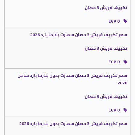
تكييف فريش 3 حصان
ريموت تكييف فريش من الأجزاء المهمة جدا التي تتوافر مع الجهاز ولا نستطيع الاستغناء عنه
لأننا نستطيع من خلاله التحكم فى التكييف بسهولة لأن يوجد به زر خاص بكل وظيفة حتى يكون
EGP 0
استخدام الجهاز سهل على العملاء ولابد الحفاظ عليه من التلف لأننا بدونه لا نستطيع التحكم
فى الجهاز وسنعرض لكم شرح لأستخدام الريموت الكنترول :
سعر تكييف فريش 3 حصان سمارت بلازما بارد 2026
شرح ريموت تكييف فريش
تكييف فريش 3 حصان
زر وظيفة ON/OFF
EGP 0
الان فى الريموت الكنترول ستجد تلك الزر يستخدم لتشغيل الجهاز وغلقه فقط من خلال
الضغط علية مرة عندما نريد تشغيل الجهاز والعكس عند اغلاقه .
سعر تكييف فريش 3 حصان سمارت بدون بلازما بارد ساخن
زر وظيفة TURBO
2026
أستخدام الجهاز على الوضع البارد من أهم ما يحتاجه العميل عند شراء الجهاز ولكى
تكييف فريش 3 حصان
نقوم باستخدامها بسهولة بنوفر لكم هذا الزر يستخدم لتشغيل خاصية التبريد السريع
والتى تعمل على تبريد المكان .
EGP 0
زر وظيفة TRY
سعر تكييف فريش 3 حصان سمارت بدون بلازما بارد 2026
يتم استخدام هذا الزر لتشغيل خاصية التشغيل الجاف التي تعمل على تجفيف الهواء
من الرطوبة التي توجد فى الهواء من خلال تشغيل الكمبروسر بسرعة منخفضة