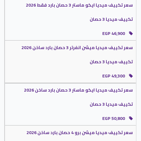
سعر تكييف ميديا ايكو ماستر 3 حصان بارد فقط 2026
تكييف ميديا 5 حصان
تكييف ميديا 3 حصان
يتناسب تكييف ميديا 5 حصان يكفى حتى مساحة 36 متر مربع .
EGP 46,900
لو عايز تكييف يوفر لكم جو لطيف وتميز بسعة تبريد عالية الكفاءة يبقى لأبد أن تحصل
على تكييف ميديا 5 حصان جهاز مميز فى التبريد والتدفئة يعنى هتشترى جهاز يعمل
سعر تكييف ميديا ميشن انفرتر 3 حصان بارد ساخن 2026
معاك فى الصيف والشتاء ولا تقل كفاءته .
يحتوى على مروحة متعددة المستويات يتم تشغيلها لتساعدنا على توزيع الهواء ويوجد
تكييف ميديا 3 حصان
منها 3 مستويات مختلفة .
يوجد به شاشة عرض كبيرة نستطيع من خلالها معرفة درجة حرارة المكان ويظهر عليها
EGP 49,300
أيضا الأعطال التى تحدث فى الجهاز .
سعر تكييف ميديا ايكو ماستر 3 حصان بارد ساخن 2026
اسعار تكييف ميديا مصر
تكييف ميديا 3 حصان
اسعار تكييف ميديا مصر هو السعر الافضل فى الاسواق تستمتع بأفضل الخدمات التى
EGP 50,800
تستخدم بعد شراء الجهاز وهذا ما يبحث عنه المستهلك حتى يكون مطمئن عند
التعامل معنا .
سعر تكييف ميديا ميشن برو 4 حصان بارد ساخن 2026
اختار دلوقتى تكييف ميديا بكل الخصائص الجديدة التى تعمل بالتكنولوجيا المتطورة