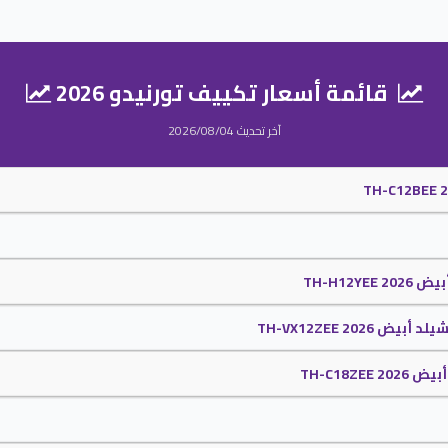
ا نحصل على الجهاز من خلال الاتصال علينا وسيتم التواصل معكم وشراء الجهاز وانت فى مكانك كما 
قائمة أسعار تكييف تورنيدو 2026
آخر تحديث 2026/08/04
فى جميع الاوقات .
ى .
كان لاستنشاق هواء نقى وخالى من الرطوبة .
فر له فروع كثيرة فى كل مكان حتى يكون قريب من جميع عملائنا الكرام ونسهل عليكم التواصل معنا .
 لكم أفضل التسهيلات التى تجعلكم تحصلون على الجهاز .