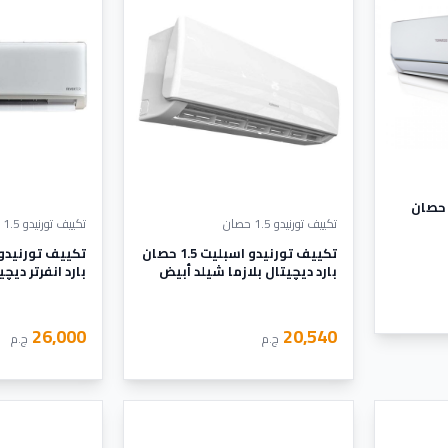
فضل العروض والتخفيضات التى تجعلنا نحصل على جهاز عالى الكفاءة وفى نفس الوقت بسعر منخفض
هزا ما تقدمه لنا شركة تورنيدو لأجهزة التبريد والتدفئة أنها توفر أجهزة بسعر منافس للسوق تتي
أسعار الجديدة للتكييفات التي تتوافر لكم ويمكنكم أيضا طلب الجهاز وسيتم التواصل معكم والحصو
عر تكييف تورنيدو 1.5 حصان
الحديثة يتم تطويرها بأستمرار كما أنها تتميز بسرعتها العالية فى تبريد المكان تجعلنا لا ننزعج من
تكييف تورنيدو 1.5 حصان
تكييف تورنيدو 1.5 حصان
 حتى تستمتع بشراء الجهاز وتشغيلها لفترات طويلة دون أى مشكلة من الممكن التعرض لها .
تكييف تورنيدو اسبليت 1.5 حصان
بارد ديچيتال بلازما شيلد أبيض
بارد انفرتر ديچ
 تستمتع بالهواء المكيف فى الغرفة بشكل جيد .
TH-H12YEE
أبيض TH-VX12ZEE
26,000
20,540
ج.م
ج.م
از عالي الكفاءة يحتوى على نظام التربو كول التى تعمل بأقصى سرعة على تبريد المكان بجانب أن
وقهم منها فترة الضمان التى تصل الى خمس سنوات تكون شاملة أعمال الصيانة مجانا .