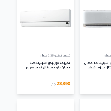
 يتناسب مع جميع المستويات .
ح للعميل فرصة لشراء الجهاز بأفضل الأسعار .
ل علية بأسهل الطرق التى تحتاجها .
 حر الصيف الشديد .
تكييف تورنيدو 2.25 حصان
تكييف تورنيدو اسبليت 1.5 حصان
تكييف تورنيدو اسبليت 2.25
يتال بلازما شيلد
حصان بارد ديچيتال تبريد سريع
أبيض TH-C18ZEE
28,390
ج.م
ه يمتعنا بقدرته على تدفئة الغرفه على الوضع الساخن الذي يعمل على تدفئة الغرفة بأفضل