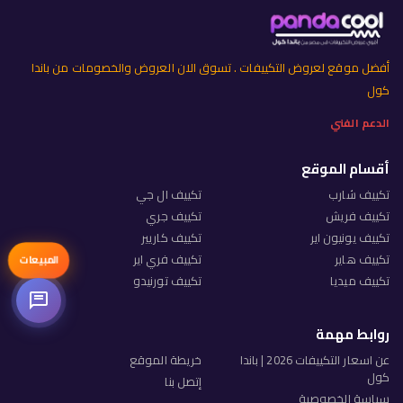
أفضل موقع لعروض التكييفات . تسوق الان العروض والخصومات من باندا
كول
الدعم الفني
أقسام الموقع
تكييف شارب
تكييف ال جي
تكييف فريش
تكييف جري
تكييف يونيون اير
تكييف كاريير
تكييف هاير
تكييف فري اير
المبيعات
تكييف ميديا
تكييف تورنيدو
روابط مهمة
عن اسعار التكييفات 2026 | باندا
خريطة الموقع
كول
إتصل بنا
سياسة الخصوصية